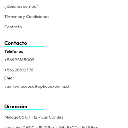
¿Quienes somos?
Términos y Condiciones
Contacto
Contacto
Teléfonos
+56995165005
+56228812376
Email
yamilemoscoso@opticaexperta.cl
Dirección
Málaga 85 OF 112 - Las Condes
Lun a Vie 09:00 a 18:00hrs / Sab 10:00 a 14:00hrs