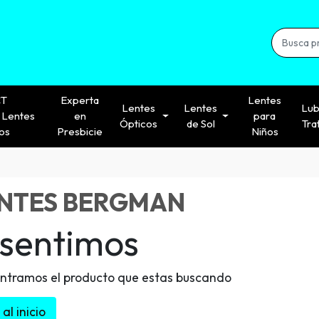
CT
Experta
Lentes
Lentes
Lentes
Lub
Lentes
en
para
Ópticos
de Sol
Tra
os
Presbicie
Niños
NTES BERGMAN
 sentimos
ntramos el producto que estas buscando
al inicio