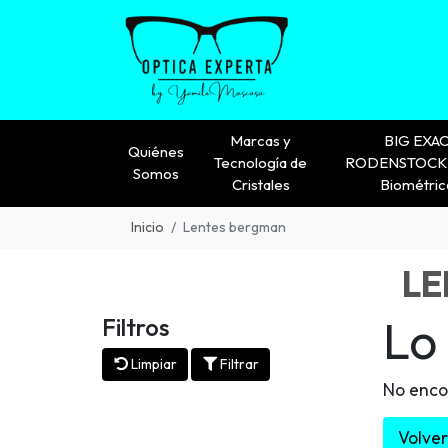
Marcas y
BIG EXA
Quiénes
Tecnología de
RODENSTOCK 
Somos
Cristales
Biométric
Inicio
Lentes bergman
LE
Lo
Filtros
Limpiar
Filtrar
No enco
Volver 