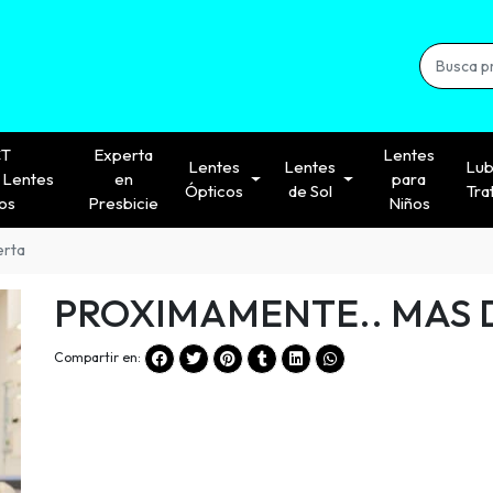
CT
Experta
Lentes
Lentes
Lentes
Lub
Lentes
en
para
Ópticos
de Sol
Tra
os
Presbicie
Niños
erta
PROXIMAMENTE.. MAS 
Compartir en: