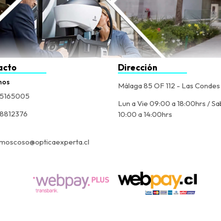
acto
Dirección
nos
Málaga 85 OF 112 - Las Condes
5165005
Lun a Vie 09:00 a 18:00hrs / Sa
8812376
10:00 a 14:00hrs
moscoso@opticaexperta.cl
Óptica Experta. © 2026
Creado por
Bsale